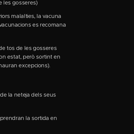
e les gosseres)
iors malalties, la vacuna
revacunacions es recomana
 de tos de les gosseres
on estat, però sortint en
 hauran excepcions).
 de la neteja dels seus
o prendran la sortida en