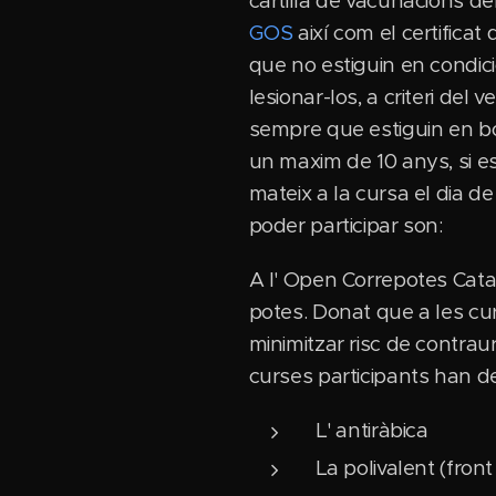
cartilla de vacunacions d
GOS
així com el certificat 
que no estiguin en condici
lesionar-los, a criteri del
sempre que estiguin en bo
un maxim de 10 anys, si es
mateix a la cursa el dia de
poder participar son:
A l' Open Correpotes Cat
potes. Donat que a les cur
minimitzar risc de contraur
curses participants han de
L' antiràbica
La polivalent (front