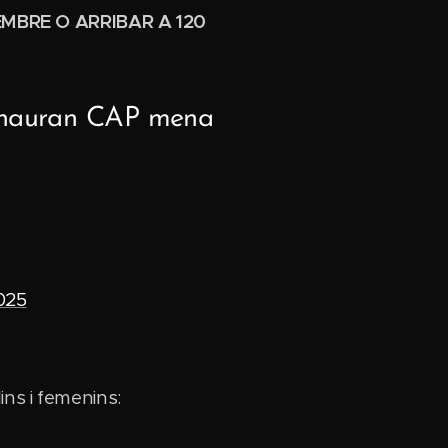
EMBRE O ARRIBAR A 120
i hauran CAP mena
025
ns i femenins: