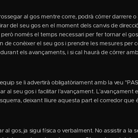
rossegar al gos mentre corre, podrà córrer darrere o a
rar del seu gos en el moment dels canvis de direcc
 però només el temps necessari per fer tornar el gos a
 de conèixer el seu gos i prendre les mesures per co
 durant els avançaments, i si cal haurà de córrer amb
 equip se li advertirà obligatòriament amb la veu "PAS
r al seu gos i facilitar l'avançament. L'avançament 
 esquerra, deixant lliure aquesta part el corredor que
 al gos, ja sigui física o verbalment. No assistir a la 