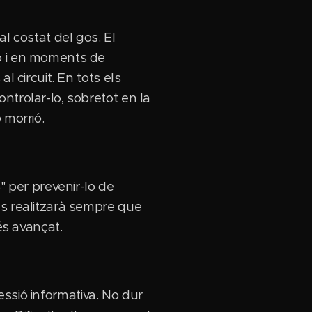
l costat del gos. El
ió i en moments de
l circuit. En tots els
ntrolar-lo, sobretot en la
 morrió.
" per prevenir-lo de
es realitzarà sempre que
 és avançat.
sessió informativa. No dur