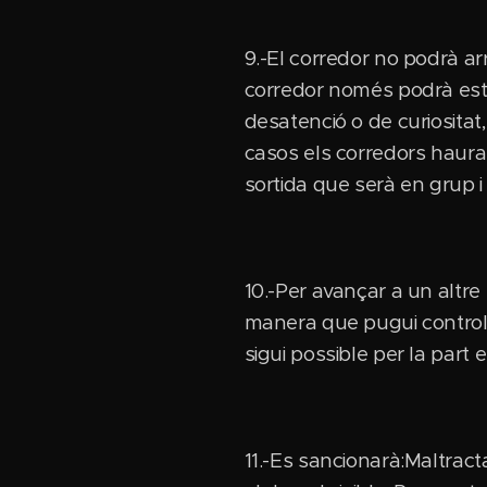
9.-El corredor no podrà ar
corredor només podrà esti
desatenció o de curiositat,
casos els corredors hauran
sortida que serà en grup i
10.-Per avançar a un altre
manera que pugui controla
sigui possible per la part
11.-Es sancionarà:Maltractar