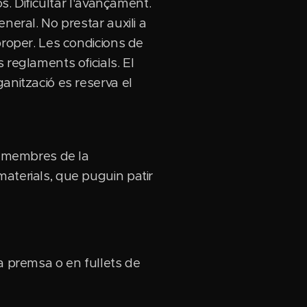
s. Dificultar l'avançament.
neral. No prestar auxili a
proper. Les condicions de
 reglaments oficials. El
anització es reserva el
ls membres de la
aterials, que puguin patir
la premsa o en fullets de