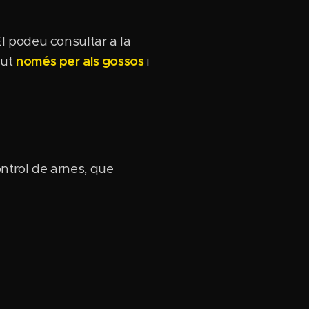
 El podeu consultar a la
gut
només
per als gossos
i
control de arnes, que