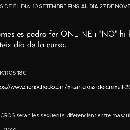
 DE EL DIA: 10
SETEMBRE FINS AL DIA 27 DE NOV
o nomes es podra fer ONLINE i "NO" h
teix dia de la cursa.
ICROS 18€
tps://www.cronocheck.com/ix-canicross-de-creixell-2
ICROS seran les següents: diferenciant entre masculi
 - 2014