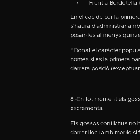
Front a Bordetella
En el cas de ser la primer
s'haurà d'administrar amb
posar-les al menys quinze
* Donat el caràcter popula
només si es la primera par
darrera posició (exceptua
8.-En tot moment els gosso
excrements.
Els gossos conflictius no h
darrer lloc i amb morrió si 