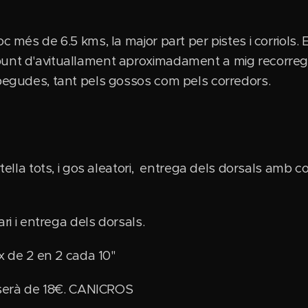
c més de 6.5 kms, la major part per pistes i corriols.
punt d'avituallament aproximadament a mig recorre
 begudes, tant pels gossos com pels corredors.
rtella tots, i gos aleatori, entrega dels dorsals amb 
ari i entrega dels dorsals.
ix de 2 en 2 cada 10"
ó serà de 18€. CANICROS