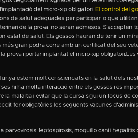
el gos degudament signada per un veterinari col•legia
d'implantació del micro-xip obligatori.
El control del go
ons de salut adequades per participar, o que utilitzi
 veterinari de la prova, no seran admesos. S'accepten 
n estat de salut. Els gossos hauran de tenir un mín
 més gran podra corre amb un certificat del seu veteri
 la prova i portar implantat el micro-xip obligatori.Le
alunya estem molt conscienciats en la salut dels no
ses hi ha molta interacció entre els gossos i es impo
e la malaltia i evitar que la cursa sigui un focus de co
cidit fer obligatòries les següents vacunes d'adminis
 a parvovirosis, leptospirosis, moquillo cani i hepatiti