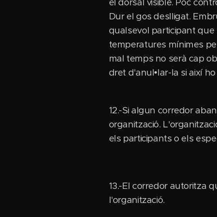
el dorsal visible. Poc cont
Dur el gos deslligat. Embr
qualsevol participant que 
temperatures mínimes perme
mal temps no serà cap obst
dret d'anul•lar-la si així h
12.-Si algun corredor aban
organització. L'organitza
els participants o els esp
13.-El corredor autoritza 
l'organització.