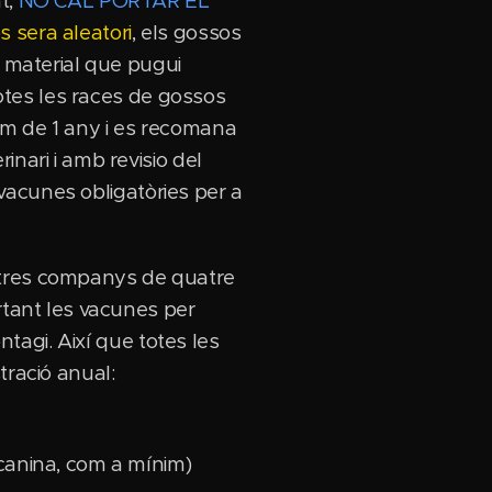
t,
NO CAL PORTAR EL
s sera aleatori
, els gossos
n material que pugui
totes les races de gossos
im de 1 any i es recomana
nari i amb revisio del
s vacunes obligatòries per a
stres companys de quatre
rtant les vacunes per
ntagi. Així que totes les
tració anual:
s canina, com a mínim)