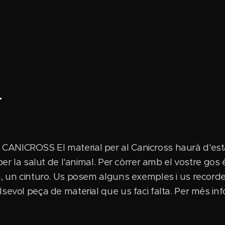
t
NICROSS El material per al Canicross haurà d'estar
per la salut de l'animal. Per còrrer amb el vostre gos
a, un cinturo. Us posem alguns exemples i us recorde
sevol peça de material que us faci falta. Per més inf