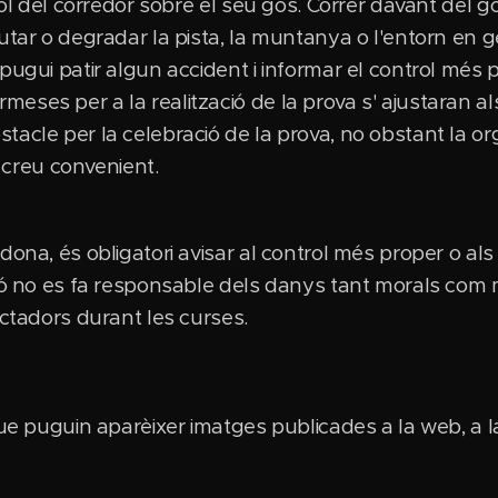
rol del corredor sobre el seu gos. Córrer davant del go
utar o degradar la pista, la muntanya o l'entorn en ge
pugui patir algun accident i informar el control més 
ses per a la realització de la prova s' ajustaran als
acle per la celebració de la prova, no obstant la org
o creu convenient.
dona, és obligatori avisar al control més proper o a
ció no es fa responsable dels danys tant morals com m
ectadors durant les curses.
que puguin aparèixer imatges publicades a la web, a 