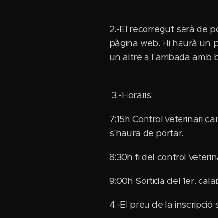
2.-El recorregut serà de po
pàgina web. Hi haurà un 
un altre a l'arribada amb
3.-Horaris:
7:15h Control veterinari ca
s'haura de portar.
8:30h fi del control veterin
9:00h Sortida del 1er. cala
4.-El preu de la inscripci