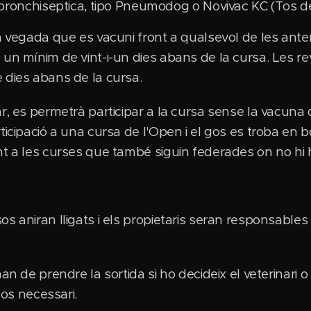
 bronchiseptica, tipo Pneumodog o Novivac KC (Tos d
a vegada que es vacuni front a qualsevol de les anter
 un mínim de vint-i-un dies abans de la cursa. Les 
 dies abans de la cursa.
r, es permetrà participar a la cursa sense la vacuna
ticipació a una cursa de l'Open i el gos es troba en b
nt a les curses que també siguin federades on no hi
s aniran lligats i els propietaris seran responsables
an de prendre la sortida si ho decideix el veterinari 
fos necessari.